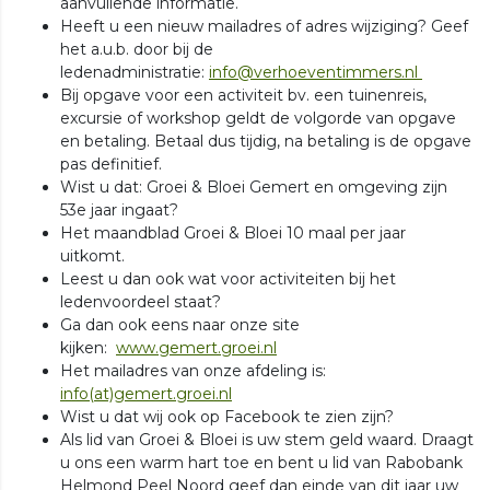
aanvullende informatie.
Heeft u een nieuw mailadres of adres wijziging? Geef
het a.u.b. door bij de
ledenadministratie:
info@verhoeventimmers.nl
Bij opgave voor een activiteit bv. een tuinenreis,
excursie of workshop geldt de volgorde van opgave
en betaling. Betaal dus tijdig, na betaling is de opgave
pas definitief.
Wist u dat: Groei & Bloei Gemert en omgeving zijn
53e jaar ingaat?
Het maandblad Groei & Bloei 10 maal per jaar
uitkomt.
Leest u dan ook wat voor activiteiten bij het
ledenvoordeel staat?
Ga dan ook eens naar onze site
kijken:
www.gemert.groei.nl
Het mailadres van onze afdeling is:
i
nfo(at)gemert.groei.nl
Wist u dat wij ook op Facebook te zien zijn?
Als lid van Groei & Bloei is uw stem geld waard. Draagt
u ons een warm hart toe en bent u lid van Rabobank
Helmond Peel Noord geef dan einde van dit jaar uw